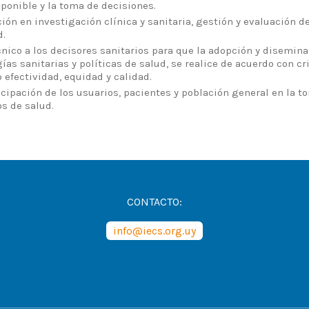
ponible y la toma de decisiones.
ión en investigación clínica y sanitaria, gestión y evaluación 
d.
nico a los decisores sanitarios para que la adopción y disemina
gías sanitarias y políticas de salud, se realice de acuerdo con cr
o efectividad, equidad y calidad.
cipación de los usuarios, pacientes y población general en la 
s de salud.
CONTACTO:
info@iecs.org.uy