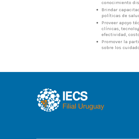
conocimiento dis
Brindar capacitac
políticas de salu
Proveer apoyo téc
clínicas, tecnolo
efectividad, cost
Promover la parti
sobre los cuidado