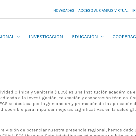
NOVEDADES
ACCESO AL CAMPUS VIRTUAL
I
CIONAL
INVESTIGACIÓN
EDUCACIÓN
COOPERAC
tividad Clínica y Sanitaria (IECS) es una institución académica 
edicada a la investigación, educación y cooperación técnica. Co
IECS se destaca por la generación y promoción de la aplicación 
 disponible para impulsar mejoras significativas en la salud glo
ra visión de potenciar nuestra presencia regional, hemos dado 
a Filial IECS Uruguay. Esta iniciativa no sólo marca un hito en 