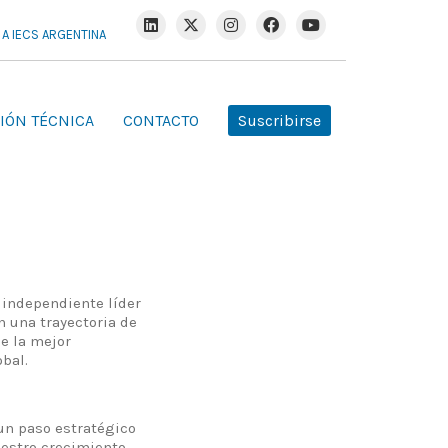
R A IECS ARGENTINA
IÓN TÉCNICA
CONTACTO
Suscribirse
e independiente líder
n una trayectoria de
de la mejor
bal.
un paso estratégico
nuestro crecimiento