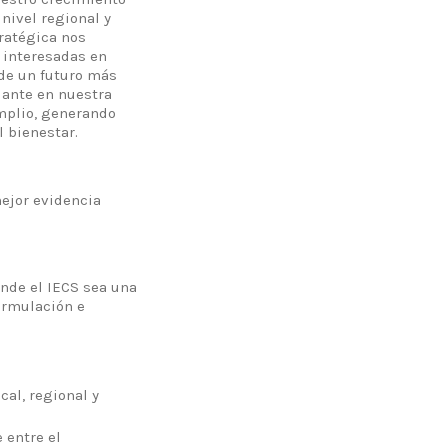
nivel regional y
tratégica nos
 interesadas en
 de un futuro más
lante en nuestra
mplio, generando
l bienestar.
mejor evidencia
onde el IECS sea una
ormulación e
cal, regional y
 entre el