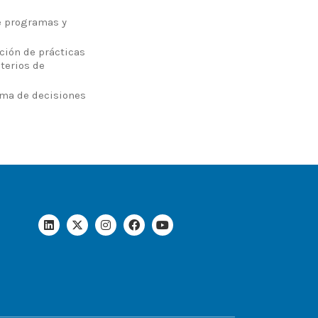
de programas y
ción de prácticas
iterios de
toma de decisiones