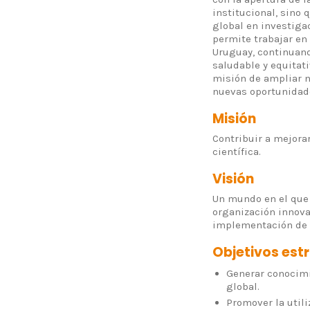
institucional, sino
global en investiga
permite trabajar en
Uruguay, continuand
saludable y equitat
misión de ampliar n
nuevas oportunidades
Misión
Contribuir a mejora
científica.
Visión
Un mundo en el que 
organización innova
implementación de s
Objetivos est
Generar conocimie
global.
Promover la utili