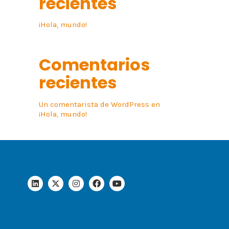
recientes
¡Hola, mundo!
Comentarios
recientes
Un comentarista de WordPress
en
¡Hola, mundo!